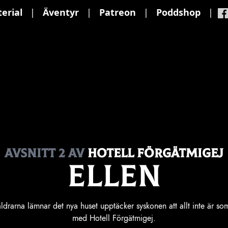
erial
|
Äventyr
|
Patreon
|
Poddshop
|
Avsnitt
2
av
Hotell Förgätmigej
Ellen
ldrarna lämnar det nya huset upptäcker syskonen att allt inte är so
med Hotell Förgätmigej.