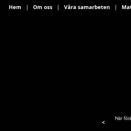
Hem
|
Om oss
|
Våra samarbeten
|
Mat
När förä
<