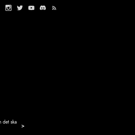
m det ska
>